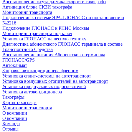
Восстановление жгута датчика скорости тахографа
Активация блока СКЗИ тахографа
Мониторинг транспорта
Подключение к системе ЭРА-ГЛОНАСС по постановлению
№2216
Подключение ГЛОНАСС к РНИС Москвы
Мониторинг транспорта под ключ
Установка ГЛОНАСС на лесную технику
Диагностика абонентского ГЛОНАСС терминала в составе
Транспортного Средства
Восстановление питания Абонентского терминала
ГЛОНАСС/GPS
Автоклимат
Заправка автокондиционера фреоном
Установка сплит-системы на автотранспорт
Установка воздушных отопителей на автотранспорт
Установка предпусковых подогревателей
Установка автокондиционера
Тахографы
Карты тахографа
Мониторинг транспорта
О компании
О компании
Команда
Отзывы