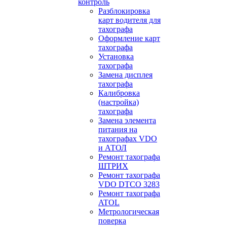
контроль
Разблокировка
карт водителя для
тахографа
Оформление карт
тахографа
Установка
тахографа
Замена дисплея
тахографа
Калибровка
(настройка)
тахографа
Замена элемента
питания на
тахографах VDO
и АТОЛ
Ремонт тахографа
ШТРИХ
Ремонт тахографа
VDO DTCO 3283
Ремонт тахографа
ATOL
Метрологическая
поверка