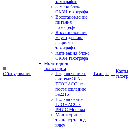
тахографов
Замена блока
СКЗИ тахографа
Восстановление
питания
Тахографа
Восстановление
жгута датчика
скорости
тахографа
Активация блока
СКЗИ тахографа
Мониторинг
транспорта
Карт
Оборудование
Подключение к
Тахографы
тахог
системе ЭРА-
ГЛОНАСС по
постановлению
№2216
Подключение
ГЛОНАСС к
РНИС Москвы
Мониторинг
транспорта под
ключ