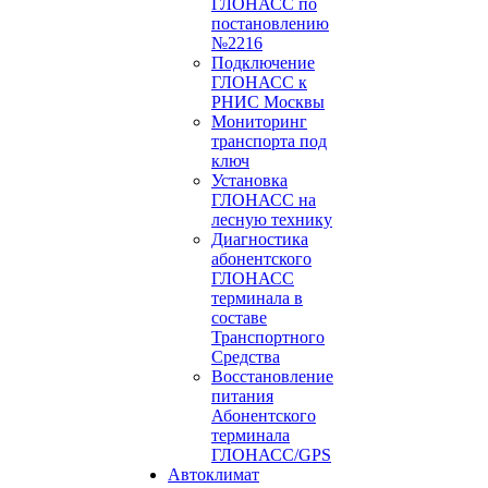
ГЛОНАСС по
постановлению
№2216
Подключение
ГЛОНАСС к
РНИС Москвы
Мониторинг
транспорта под
ключ
Установка
ГЛОНАСС на
лесную технику
Диагностика
абонентского
ГЛОНАСС
терминала в
составе
Транспортного
Средства
Восстановление
питания
Абонентского
терминала
ГЛОНАСС/GPS
Автоклимат