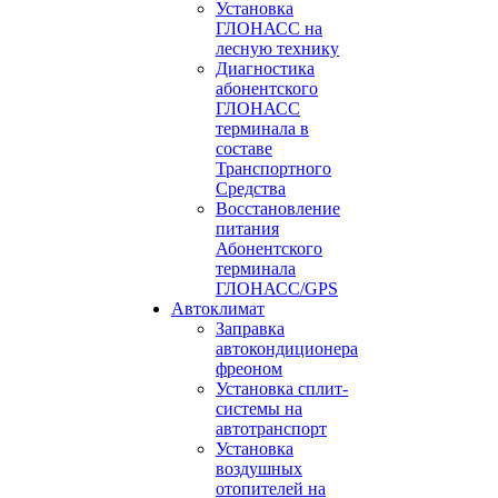
Установка
ГЛОНАСС на
лесную технику
Диагностика
абонентского
ГЛОНАСС
терминала в
составе
Транспортного
Средства
Восстановление
питания
Абонентского
терминала
ГЛОНАСС/GPS
Автоклимат
Заправка
автокондиционера
фреоном
Установка сплит-
системы на
автотранспорт
Установка
воздушных
отопителей на