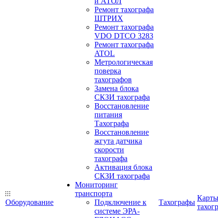
и АТОЛ
Ремонт тахографа
ШТРИХ
Ремонт тахографа
VDO DTCO 3283
Ремонт тахографа
ATOL
Метрологическая
поверка
тахографов
Замена блока
СКЗИ тахографа
Восстановление
питания
Тахографа
Восстановление
жгута датчика
скорости
тахографа
Активация блока
СКЗИ тахографа
Мониторинг
транспорта
Карт
Оборудование
Подключение к
Тахографы
тахог
системе ЭРА-