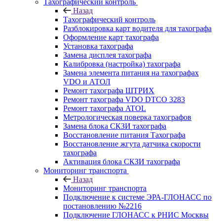
Тахографический контроль
Назад
Тахографический контроль
Разблокировка карт водителя для тахографа
Оформление карт тахографа
Установка тахографа
Замена дисплея тахографа
Калибровка (настройка) тахографа
Замена элемента питания на тахографах
VDO и АТОЛ
Ремонт тахографа ШТРИХ
Ремонт тахографа VDO DTCO 3283
Ремонт тахографа ATOL
Метрологическая поверка тахографов
Замена блока СКЗИ тахографа
Восстановление питания Тахографа
Восстановление жгута датчика скорости
тахографа
Активация блока СКЗИ тахографа
Мониторинг транспорта
Назад
Мониторинг транспорта
Подключение к системе ЭРА-ГЛОНАСС по
постановлению №2216
Подключение ГЛОНАСС к РНИС Москвы