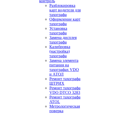
контроль
Разблокировка
карт водителя для
тахографа
Оформление карт
тахографа
Установка
тахографа
Замена дисплея
тахографа
Калибровка
(настройка)
тахографа
Замена элемента
питания на
тахографах VDO
и АТОЛ
Ремонт тахографа
ШТРИХ
Ремонт тахографа
VDO DTCO 3283
Ремонт тахографа
ATOL
Метрологическая
поверка