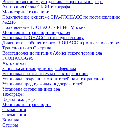
Восстановление жгута датчика скорости тахографа
Активация блока СКЗИ тахографа
Мониторинг транспорта
Подключение к системе ЭРА-ГЛОНАСС по постановлению
№2216
Подключение ГЛОНАСС к РНИС Москвы
Мониторинг транспорта под ключ
Установка ГЛОНАСС на лесную технику
Диагностика абонентского ГЛОНАСС терминала в составе
Транспортного Средства
Восстановление питания Абонентского терминала
ГЛОНАСС/GPS
Автоклимат
Заправка автокондиционера фреоном
Установка сплит-системы на автотранспорт
Установка воздушных отопителей на автотранспорт
Установка предпусковых подогревателей
Установка автокондиционера
Тахографы
Карты тахографа
Мониторинг транспорта
О компании
О компании
Команда
Отзывы