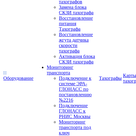
тахографов
Замена блока
СКЗИ тахографа
Восстановление
питания
Тахографа
Восстановление
жгута датчика
скорости
тахографа
Активация блока
СКЗИ тахографа
Мониторинг
транспорта
Карт
Оборудование
Подключение к
Тахографы
тахог
системе ЭРА-
ГЛОНАСС по
постановлению
№2216
Подключение
ГЛОНАСС к
РНИС Москвы
Мониторинг
транспорта под
ключ