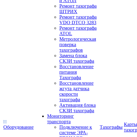
и АТОЛ
Ремонт тахографа
ШТРИХ
Ремонт тахографа
VDO DTCO 3283
Ремонт тахографа
ATOL
Метрологическая
поверка
тахографов
Замена блока
СКЗИ тахографа
Восстановление
питания
Тахографа
Восстановление
жгута датчика
скорости
тахографа
Активация блока
СКЗИ тахографа
Мониторинг
транспорта
Карт
Оборудование
Подключение к
Тахографы
тахог
системе ЭРА-