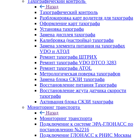
Тахографический контроль
Назад
Тахографический контроль
Разблокировка карт водителя для тахографа
Оформление карт тахографа
Установка тахографа
Замена дисплея тахографа
Калибровка (настройка) тахографа
Замена элемента питания на тахографах
VDO и АТОЛ
Ремонт тахографа ШТРИХ
Ремонт тахографа VDO DTCO 3283
Ремонт тахографа ATOL
Метрологическая поверка тахографов
Замена блока СКЗИ тахографа
Восстановление питания Тахографа
Восстановление жгута датчика скорости
тахографа
Активация блока СКЗИ тахографа
Мониторинг транспорта
Назад
Мониторинг транспорта
Подключение к системе ЭРА-ГЛОНАСС по
постановлению №2216
Подключение ГЛОНАСС к РНИС Москвы