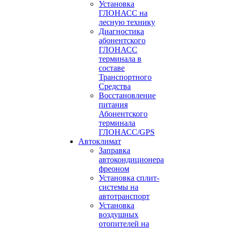
Установка
ГЛОНАСС на
лесную технику
Диагностика
абонентского
ГЛОНАСС
терминала в
составе
Транспортного
Средства
Восстановление
питания
Абонентского
терминала
ГЛОНАСС/GPS
Автоклимат
Заправка
автокондиционера
фреоном
Установка сплит-
системы на
автотранспорт
Установка
воздушных
отопителей на