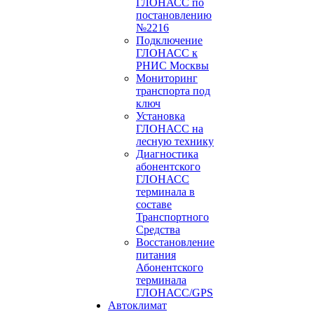
ГЛОНАСС по
постановлению
№2216
Подключение
ГЛОНАСС к
РНИС Москвы
Мониторинг
транспорта под
ключ
Установка
ГЛОНАСС на
лесную технику
Диагностика
абонентского
ГЛОНАСС
терминала в
составе
Транспортного
Средства
Восстановление
питания
Абонентского
терминала
ГЛОНАСС/GPS
Автоклимат