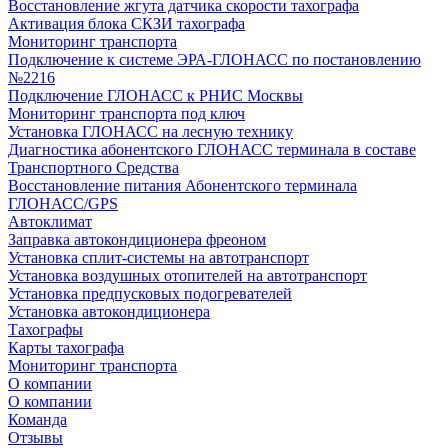
Восстановление жгута датчика скорости тахографа
Активация блока СКЗИ тахографа
Мониторинг транспорта
Подключение к системе ЭРА-ГЛОНАСС по постановлению
№2216
Подключение ГЛОНАСС к РНИС Москвы
Мониторинг транспорта под ключ
Установка ГЛОНАСС на лесную технику
Диагностика абонентского ГЛОНАСС терминала в составе
Транспортного Средства
Восстановление питания Абонентского терминала
ГЛОНАСС/GPS
Автоклимат
Заправка автокондиционера фреоном
Установка сплит-системы на автотранспорт
Установка воздушных отопителей на автотранспорт
Установка предпусковых подогревателей
Установка автокондиционера
Тахографы
Карты тахографа
Мониторинг транспорта
О компании
О компании
Команда
Отзывы