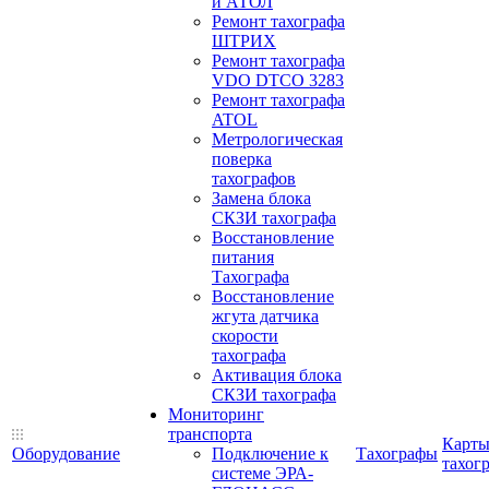
и АТОЛ
Ремонт тахографа
ШТРИХ
Ремонт тахографа
VDO DTCO 3283
Ремонт тахографа
ATOL
Метрологическая
поверка
тахографов
Замена блока
СКЗИ тахографа
Восстановление
питания
Тахографа
Восстановление
жгута датчика
скорости
тахографа
Активация блока
СКЗИ тахографа
Мониторинг
транспорта
Карт
Оборудование
Подключение к
Тахографы
тахог
системе ЭРА-