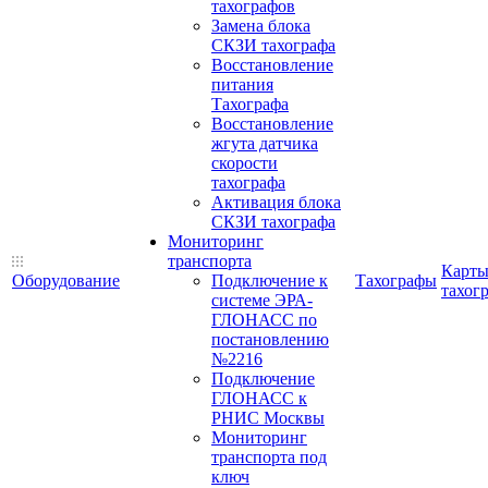
тахографов
Замена блока
СКЗИ тахографа
Восстановление
питания
Тахографа
Восстановление
жгута датчика
скорости
тахографа
Активация блока
СКЗИ тахографа
Мониторинг
транспорта
Карт
Оборудование
Подключение к
Тахографы
тахог
системе ЭРА-
ГЛОНАСС по
постановлению
№2216
Подключение
ГЛОНАСС к
РНИС Москвы
Мониторинг
транспорта под
ключ