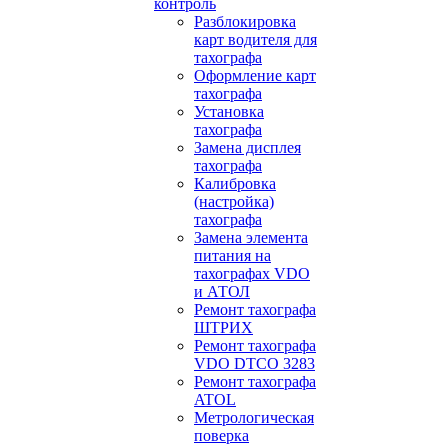
контроль
Разблокировка
карт водителя для
тахографа
Оформление карт
тахографа
Установка
тахографа
Замена дисплея
тахографа
Калибровка
(настройка)
тахографа
Замена элемента
питания на
тахографах VDO
и АТОЛ
Ремонт тахографа
ШТРИХ
Ремонт тахографа
VDO DTCO 3283
Ремонт тахографа
ATOL
Метрологическая
поверка