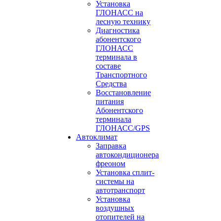
Установка
ГЛОНАСС на
лесную технику
Диагностика
абонентского
ГЛОНАСС
терминала в
составе
Транспортного
Средства
Восстановление
питания
Абонентского
терминала
ГЛОНАСС/GPS
Автоклимат
Заправка
автокондиционера
фреоном
Установка сплит-
системы на
автотранспорт
Установка
воздушных
отопителей на