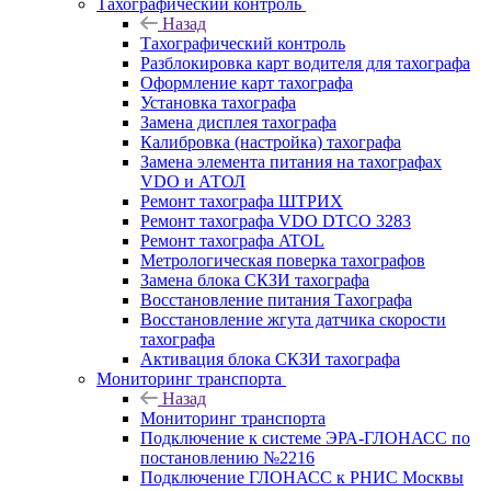
Тахографический контроль
Назад
Тахографический контроль
Разблокировка карт водителя для тахографа
Оформление карт тахографа
Установка тахографа
Замена дисплея тахографа
Калибровка (настройка) тахографа
Замена элемента питания на тахографах
VDO и АТОЛ
Ремонт тахографа ШТРИХ
Ремонт тахографа VDO DTCO 3283
Ремонт тахографа ATOL
Метрологическая поверка тахографов
Замена блока СКЗИ тахографа
Восстановление питания Тахографа
Восстановление жгута датчика скорости
тахографа
Активация блока СКЗИ тахографа
Мониторинг транспорта
Назад
Мониторинг транспорта
Подключение к системе ЭРА-ГЛОНАСС по
постановлению №2216
Подключение ГЛОНАСС к РНИС Москвы