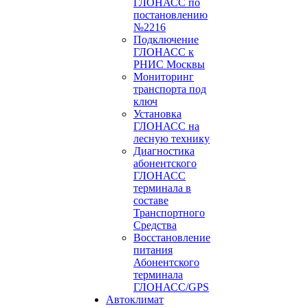
ГЛОНАСС по
постановлению
№2216
Подключение
ГЛОНАСС к
РНИС Москвы
Мониторинг
транспорта под
ключ
Установка
ГЛОНАСС на
лесную технику
Диагностика
абонентского
ГЛОНАСС
терминала в
составе
Транспортного
Средства
Восстановление
питания
Абонентского
терминала
ГЛОНАСС/GPS
Автоклимат