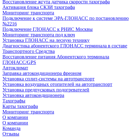
Восстановление жгута датчика скорости тахографа
Активация блока СКЗИ тахографа
Мониторинг транспорта
Подключение к системе ЭРА-ГЛОНАСС по постановлению
№2216
Подключение ГЛОНАСС к РНИС Москвы
Мониторинг транспорта под ключ
Установка ГЛОНАСС на лесную технику
Диагностика абонентского ГЛОНАСС терминала в составе
Транспортного Средства
Восстановление питания Абонентского терминала
ГЛОНАСС/GPS
Автоклимат
Заправка автокондиционера фреоном
Установка сплит-системы на автотранспорт
Установка воздушных отопителей на автотранспорт
Установка предпусковых подогревателей
Установка автокондиционера
Тахографы
Карты тахографа
Мониторинг транспорта
О компании
О компании
Команда
Отзывы