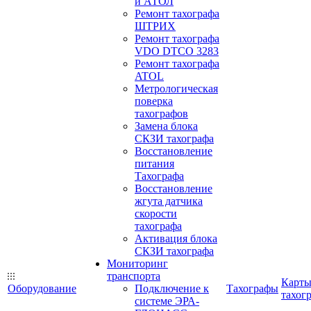
и АТОЛ
Ремонт тахографа
ШТРИХ
Ремонт тахографа
VDO DTCO 3283
Ремонт тахографа
ATOL
Метрологическая
поверка
тахографов
Замена блока
СКЗИ тахографа
Восстановление
питания
Тахографа
Восстановление
жгута датчика
скорости
тахографа
Активация блока
СКЗИ тахографа
Мониторинг
транспорта
Карт
Оборудование
Подключение к
Тахографы
тахог
системе ЭРА-