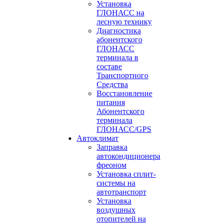
Установка
ГЛОНАСС на
лесную технику
Диагностика
абонентского
ГЛОНАСС
терминала в
составе
Транспортного
Средства
Восстановление
питания
Абонентского
терминала
ГЛОНАСС/GPS
Автоклимат
Заправка
автокондиционера
фреоном
Установка сплит-
системы на
автотранспорт
Установка
воздушных
отопителей на