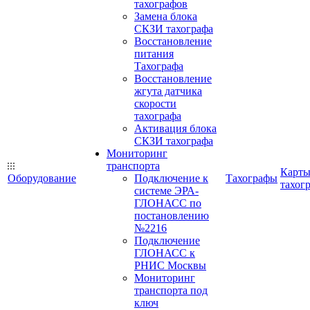
тахографов
Замена блока
СКЗИ тахографа
Восстановление
питания
Тахографа
Восстановление
жгута датчика
скорости
тахографа
Активация блока
СКЗИ тахографа
Мониторинг
транспорта
Карт
Оборудование
Подключение к
Тахографы
тахог
системе ЭРА-
ГЛОНАСС по
постановлению
№2216
Подключение
ГЛОНАСС к
РНИС Москвы
Мониторинг
транспорта под
ключ