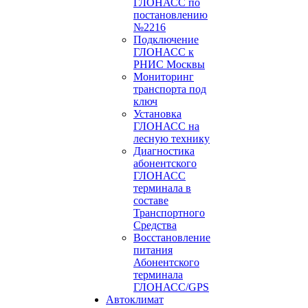
ГЛОНАСС по
постановлению
№2216
Подключение
ГЛОНАСС к
РНИС Москвы
Мониторинг
транспорта под
ключ
Установка
ГЛОНАСС на
лесную технику
Диагностика
абонентского
ГЛОНАСС
терминала в
составе
Транспортного
Средства
Восстановление
питания
Абонентского
терминала
ГЛОНАСС/GPS
Автоклимат