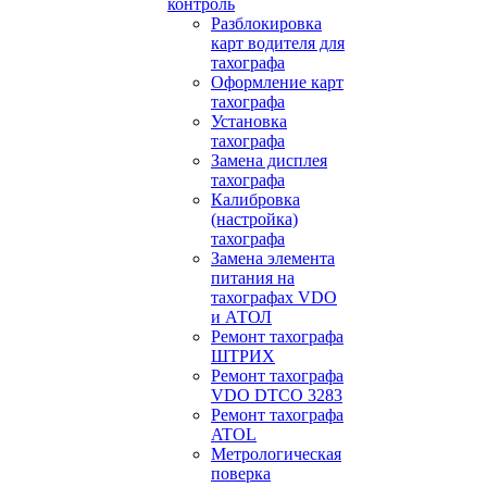
контроль
Разблокировка
карт водителя для
тахографа
Оформление карт
тахографа
Установка
тахографа
Замена дисплея
тахографа
Калибровка
(настройка)
тахографа
Замена элемента
питания на
тахографах VDO
и АТОЛ
Ремонт тахографа
ШТРИХ
Ремонт тахографа
VDO DTCO 3283
Ремонт тахографа
ATOL
Метрологическая
поверка