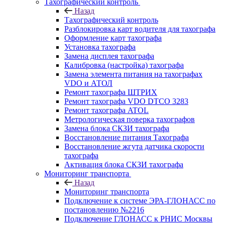
Тахографический контроль
Назад
Тахографический контроль
Разблокировка карт водителя для тахографа
Оформление карт тахографа
Установка тахографа
Замена дисплея тахографа
Калибровка (настройка) тахографа
Замена элемента питания на тахографах
VDO и АТОЛ
Ремонт тахографа ШТРИХ
Ремонт тахографа VDO DTCO 3283
Ремонт тахографа ATOL
Метрологическая поверка тахографов
Замена блока СКЗИ тахографа
Восстановление питания Тахографа
Восстановление жгута датчика скорости
тахографа
Активация блока СКЗИ тахографа
Мониторинг транспорта
Назад
Мониторинг транспорта
Подключение к системе ЭРА-ГЛОНАСС по
постановлению №2216
Подключение ГЛОНАСС к РНИС Москвы