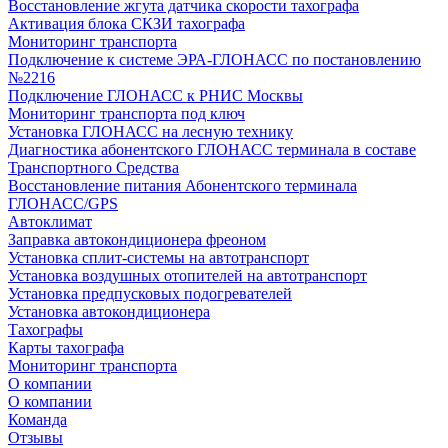
Восстановление жгута датчика скорости тахографа
Активация блока СКЗИ тахографа
Мониторинг транспорта
Подключение к системе ЭРА-ГЛОНАСС по постановлению
№2216
Подключение ГЛОНАСС к РНИС Москвы
Мониторинг транспорта под ключ
Установка ГЛОНАСС на лесную технику
Диагностика абонентского ГЛОНАСС терминала в составе
Транспортного Средства
Восстановление питания Абонентского терминала
ГЛОНАСС/GPS
Автоклимат
Заправка автокондиционера фреоном
Установка сплит-системы на автотранспорт
Установка воздушных отопителей на автотранспорт
Установка предпусковых подогревателей
Установка автокондиционера
Тахографы
Карты тахографа
Мониторинг транспорта
О компании
О компании
Команда
Отзывы