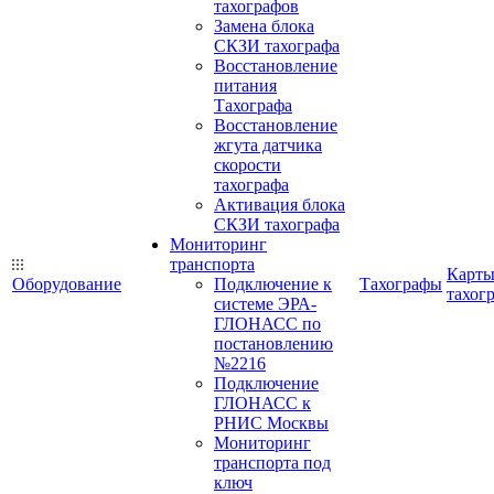
тахографов
Замена блока
СКЗИ тахографа
Восстановление
питания
Тахографа
Восстановление
жгута датчика
скорости
тахографа
Активация блока
СКЗИ тахографа
Мониторинг
транспорта
Карт
Оборудование
Подключение к
Тахографы
тахог
системе ЭРА-
ГЛОНАСС по
постановлению
№2216
Подключение
ГЛОНАСС к
РНИС Москвы
Мониторинг
транспорта под
ключ