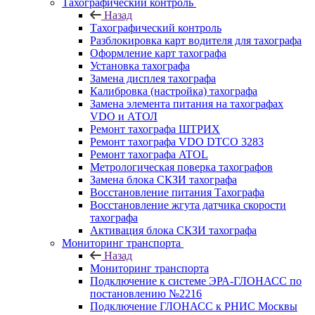
Тахографический контроль
Назад
Тахографический контроль
Разблокировка карт водителя для тахографа
Оформление карт тахографа
Установка тахографа
Замена дисплея тахографа
Калибровка (настройка) тахографа
Замена элемента питания на тахографах
VDO и АТОЛ
Ремонт тахографа ШТРИХ
Ремонт тахографа VDO DTCO 3283
Ремонт тахографа ATOL
Метрологическая поверка тахографов
Замена блока СКЗИ тахографа
Восстановление питания Тахографа
Восстановление жгута датчика скорости
тахографа
Активация блока СКЗИ тахографа
Мониторинг транспорта
Назад
Мониторинг транспорта
Подключение к системе ЭРА-ГЛОНАСС по
постановлению №2216
Подключение ГЛОНАСС к РНИС Москвы