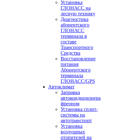
Установка
ГЛОНАСС на
лесную технику
Диагностика
абонентского
ГЛОНАСС
терминала в
составе
Транспортного
Средства
Восстановление
питания
Абонентского
терминала
ГЛОНАСС/GPS
Автоклимат
Заправка
автокондиционера
фреоном
Установка сплит-
системы на
автотранспорт
Установка
воздушных
отопителей на