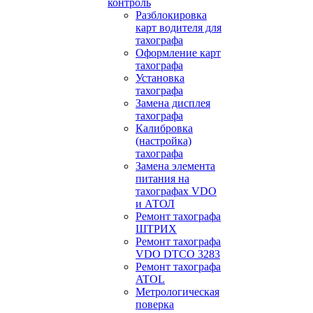
контроль
Разблокировка
карт водителя для
тахографа
Оформление карт
тахографа
Установка
тахографа
Замена дисплея
тахографа
Калибровка
(настройка)
тахографа
Замена элемента
питания на
тахографах VDO
и АТОЛ
Ремонт тахографа
ШТРИХ
Ремонт тахографа
VDO DTCO 3283
Ремонт тахографа
ATOL
Метрологическая
поверка