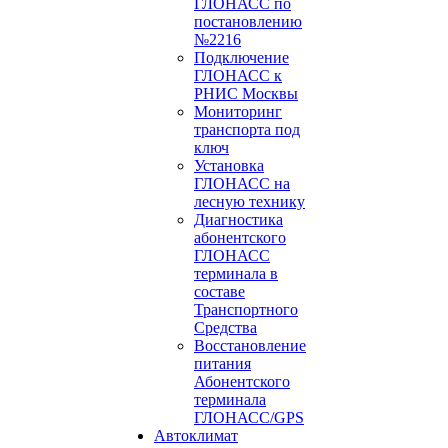
ГЛОНАСС по
постановлению
№2216
Подключение
ГЛОНАСС к
РНИС Москвы
Мониторинг
транспорта под
ключ
Установка
ГЛОНАСС на
лесную технику
Диагностика
абонентского
ГЛОНАСС
терминала в
составе
Транспортного
Средства
Восстановление
питания
Абонентского
терминала
ГЛОНАСС/GPS
Автоклимат