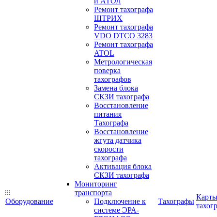
и АТОЛ
Ремонт тахографа
ШТРИХ
Ремонт тахографа
VDO DTCO 3283
Ремонт тахографа
ATOL
Метрологическая
поверка
тахографов
Замена блока
СКЗИ тахографа
Восстановление
питания
Тахографа
Восстановление
жгута датчика
скорости
тахографа
Активация блока
СКЗИ тахографа
Мониторинг
транспорта
Карт
Оборудование
Подключение к
Тахографы
тахог
системе ЭРА-